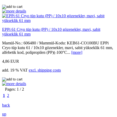
EPPi 61 Cryo tüp kutu (PP) / 10x10 gözenekler, mavi, sabit
yükseklik 61 mm
Mamül-No.: 606480 / Mammül-Kodu: KEB61-CO100BU EPPi
Cryo tüp kutu 61 / 10x10 gözenekler, mavi, sabit yükseklik 61 mm,
alfebetik kod, polipropilen (PP)(-100°C...
[more]
4,86 EUR
add. 19 % VAT
excl. shipping costs
Pages: 1 / 2
1
2
back
up