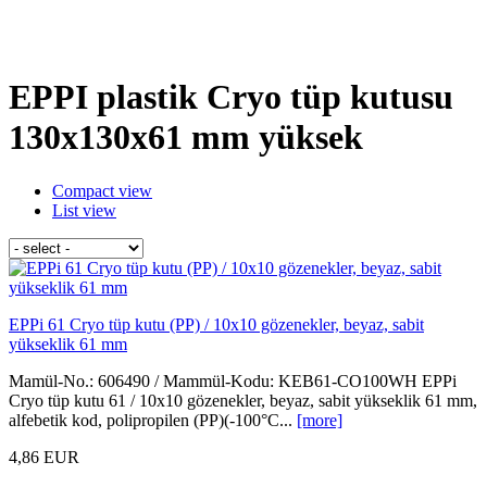
EPPI plastik Cryo tüp kutusu
130x130x61 mm yüksek
Compact view
List view
EPPi 61 Cryo tüp kutu (PP) / 10x10 gözenekler, beyaz, sabit
yükseklik 61 mm
Mamül-No.: 606490 / Mammül-Kodu: KEB61-CO100WH EPPi
Cryo tüp kutu 61 / 10x10 gözenekler, beyaz, sabit yükseklik 61 mm,
alfebetik kod, polipropilen (PP)(-100°C...
[more]
4,86 EUR