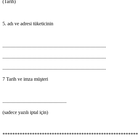
(Tarih)
5.
adı
ve
adresi
tüketicinin
....................................................................................
....................................................................................
....................................................................................
7
Tarih
ve
imza
müşteri
....................................................
(sadece
yazılı
iptal
için
)
******************************************************