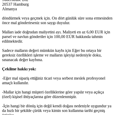
20537
Hamburg
Almanya
döndürmek
veya
geçmek
için
.
On dört
günlük
süre
sona
ermesinden
önce
mal
gönderirseniz
son
saygı
duyulur
.
Malları
iade
doğrudan
maliyetini
ayı
.
Maliyeti
en
az
6,00
EUR
için
parsel
ve
navlun
gönderiler
için
100,00
EUR
hakkında
tahmin
edilmektedir
.
Sadece
malların
değeri
mümkün
kaybı
için
Eğer
bu
ortaya
bir
gereksiz
özellikleri
işleme
ve
malların
işleyişi
nedeniyle
doku
,
sınanacak
değer
kaybına
.
Çekilme hakkı yok:
-Eğer
mal
sipariş
ettiğiniz
ticari
veya
serbest meslek
profesyonel
amaçlı
kullanılır
.
-
Mallar
için
hangi
müşteri
özelliklerine
göre
yapılır
veya
açıkça
(özel)
kişisel
ihtiyaçlarına
göre
düzenlenmiştir
.
-İçin
hangi
bir
dönüş
için
değil
kendi
doğası
nedeniyle
uygundur
ya
da
hızlı bir
şekilde
çürük
veya
kimin
son kullanma
tarihi
geçmiş