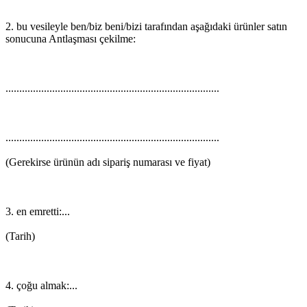
2.
bu
vesileyle
ben/biz
beni/bizi
tarafından
aşağıdaki
ürünler
satın
sonucuna
Antlaşması
çekilme
:
..............................................................................
..............................................................................
(
Gerekirse
ürünün
adı
sipariş
numarası
ve
fiyat)
3.
en
emretti
:...
(Tarih)
4.
çoğu
almak
:...