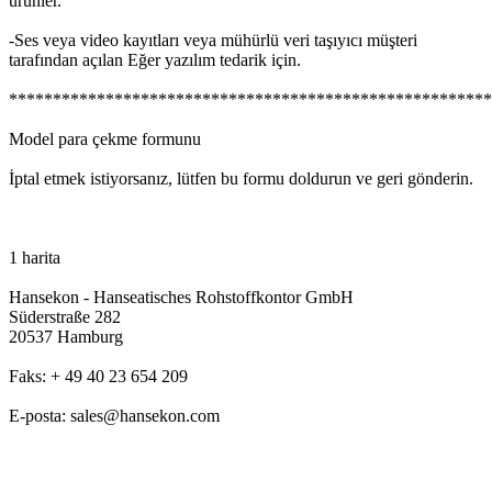
ürünler
.
-
Ses
veya
video
kayıtları
veya
mühürlü
veri
taşıyıcı
müşteri
tarafından
açılan
Eğer
yazılım
tedarik
için
.
******************************************************
Model
para çekme
formunu
İptal
etmek
istiyorsanız
,
lütfen
bu
formu
doldurun
ve
geri
gönderin
.
1
harita
Hansekon
-
Hanseatisches
Rohstoffkontor
GmbH
Süderstraße
282
20537
Hamburg
Faks
:
+ 49
40
23
654
209
E-posta
:
sales@hansekon.com