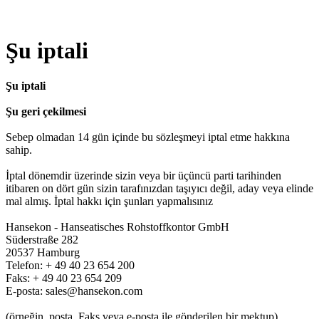
Şu iptali
Şu iptali
Şu geri çekilmesi
Sebep
olmadan
14
gün
içinde
bu
sözleşmeyi
iptal
etme
hakkına
sahip
.
İptal
dönemdir
üzerinde
sizin
veya
bir
üçüncü
parti
tarihinden
itibaren
on dört
gün
sizin
tarafınızdan
taşıyıcı
değil
,
aday
veya
elinde
mal
almış
.
İptal
hakkı
için
şunları
yapmalısınız
Hansekon
-
Hanseatisches
Rohstoffkontor
GmbH
Süderstraße
282
20537
Hamburg
Telefon
:
+ 49
40
23
654
200
Faks
:
+ 49
40
23
654
209
E-posta
:
sales@hansekon.com
(örneğin
,
posta
,
Faks
veya
e-posta
ile
gönderilen
bir
mektup
)