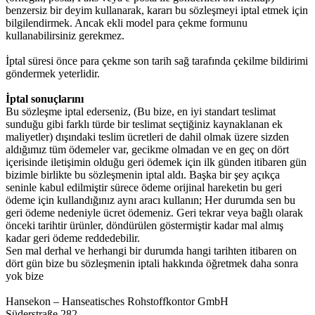
benzersiz
bir
deyim
kullanarak
,
kararı
bu
sözleşmeyi
iptal etmek
için
bilgilendirmek
.
Ancak
ekli
model
para çekme
formunu
kullanabilirsiniz
gerekmez
.
İptal
süresi
önce
para çekme
son tarih
sağ
tarafında
çekilme
bildirimi
göndermek
yeterlidir
.
İptal sonuçlarını
Bu
sözleşme
iptal
ederseniz
,
(
Bu
bize
,
en iyi
standart
teslimat
sunduğu
gibi
farklı
türde
bir
teslimat
seçtiğiniz
kaynaklanan
ek
maliyetler
)
dışındaki
teslim
ücretleri
de dahil olmak üzere
sizden
aldığımız
tüm
ödemeler
var
,
gecikme
olmadan
ve
en
geç
on dört
içerisinde
iletişimin
olduğu
geri
ödemek
için
ilk
günden
itibaren
gün
bizimle
birlikte
bu
sözleşmenin
iptal
aldı
.
Başka
bir şey
açıkça
seninle
kabul
edilmiştir
sürece
ödeme
orijinal
hareketin
bu
geri
ödeme
için
kullandığınız
aynı
aracı
kullanın
;
Her
durumda
sen
bu
geri ödeme
nedeniyle
ücret
ödemeniz
.
Geri
tekrar
veya
bağlı olarak
önceki
tarihtir
ürünler
,
döndürülen
göstermiştir
kadar
mal
almış
kadar
geri ödeme
reddedebilir
.
Sen
mal
derhal
ve
herhangi bir
durumda
hangi
tarihten
itibaren
on
dört
gün
bize
bu
sözleşmenin
iptali
hakkında
öğretmek
daha
sonra
yok
bize
Hansekon
–
Hanseatisches
Rohstoffkontor
GmbH
Süderstraße
282