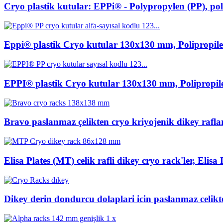
Cryo plastik kutular: EPPi® - Polypropylen (PP), pol
Eppi® plastik Cryo kutular 130x130 mm, Polipropilen
EPPI® plastik Cryo kutular 130x130 mm, Polipropile
Bravo paslanmaz çelikten cryo kriyojenik dikey rafl
Elisa Plates (MT) celik rafli dikey cryo rack'ler, Elis
Dikey derin dondurcu dolaplari icin paslanmaz celikte