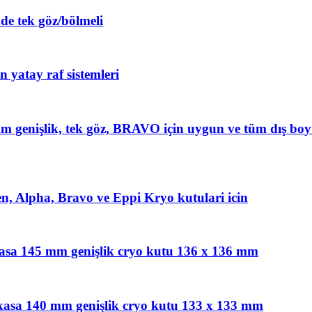
de tek göz/bölmeli
 yatay raf sistemleri
 genişlik, tek göz, BRAVO için uygun ve tüm dış boy
en, Alpha, Bravo ve Eppi Kryo kutulari icin
 kasa 145 mm genişlik cryo kutu 136 x 136 mm
 kasa 140 mm genişlik cryo kutu 133 x 133 mm