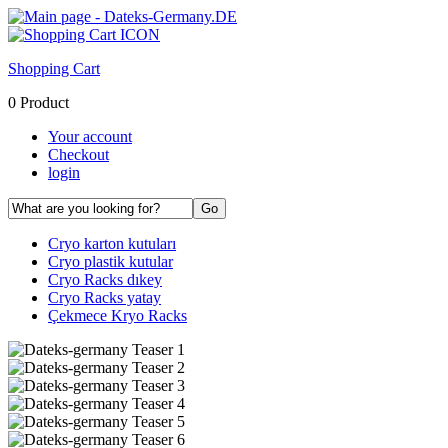
Shopping Cart
0 Product
Your account
Checkout
login
Cryo karton kutuları
Cryo plastik kutular
Cryo Racks dıkey
Cryo Racks yatay
Çekmece Kryo Racks