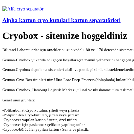
Alpha karton cryo kutulari karton separatörleri
Cryobox - sitemize hoşgeldiniz
Bilimsel Laboratuarlar için örneklerin uzun vadeli -80 ve -170 derecede sistemati
German-Cryobox yukarıda adı geçen koşullar için mamül yelpazesini her geçen g
German.Cryobox-depolama-sistemleri akıllı ve pratik çözümler desteklemektedir.
German-Cryo-Box ürünleri tüm Ultra-Low-Deep-Freezers (dolaplarda) kulanılabil
German-Cryobox, Hamburg Lojistik-Merkezi, ulusal ve uluslararası tüm teslimatlar
Genel ürün grupları:
-Polikarbonat Cryo kutuları, şifreli veya şifresiz
-Polipropilen Cryo-kutuları, şifreli veya şifresiz
-Cryoboxes yapılan karton / sunta, özel türleri
-Cryoboxes için paslanmaz çelikten yapılmış raflar
-Cryobox-bölücüler yapılan karton / Sunta ve plastik.