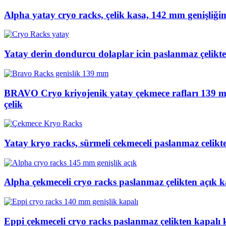
Alpha yatay cryo racks, çelik kasa, 142 mm genişliğin
Yatay derin dondurcu dolaplar icin paslanmaz çelikten
BRAVO Cryo kriyojenik yatay çekmece rafları 139 mm
çelik
Yatay kryo racks, sürmeli cekmeceli paslanmaz celikt
Alpha çekmeceli cryo racks paslanmaz çelikten açık
Eppi çekmeceli cryo racks paslanmaz çelikten kapalı