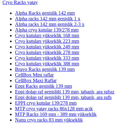
Cryo Racks yatay
Alpha Racks genislik 142 mm
Alpha racks 142 mm genişlik 1 x
Alpha racks 142 mm genişlik 2-3 x
Alpha cryo kutular 139/278 mm
Cryo kutuları yükseklik 168 mm
Cryo kutuları yükseklik 223 mm
Cryo kutuları yükseklik 249 mm
Cryo kutuları yükseklik 278 mm
Cryo kutuları yükseklik 333 mm
Cryo kutuları yükseklik 388 mm
Bravo Racks genislik 139 mm
CellBox Mini raflar
CellBox Maxi Raflar
Eppi Racks genislik 139 mm
Eppi dolap raf genişliği 139 mm, tabanlı, ara rafsız
Eppi dolap raf genişliği 139 mm, tabanlı, ara raflı
EPPI cryo kutular 139/278 mm
MTP cryo yatay racks 86x128 mm açık
MTP Racks 169 mm - 389 mm yükseklik
Nanu cryo racks 83 mm yükseklik