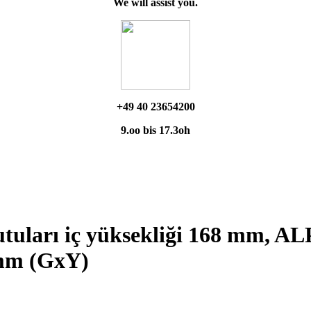
We will assist you.
+49 40 23654200
9.oo bis 17.3oh
uları iç yüksekliği 168 mm, AL
 mm (GxY)