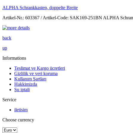
ALPHA Schrankkasten, doppelte Breite
Artikel-Nr.: 603367 / Artikel-Code: SAK169-251BN ALPHA Schrankka
back
up
Informations
Teslimat ve Kargo ücretleri
Gizlilik ve veri koruma
Kullanım Şartları
Hakkimizda
Şu iptali
Service
iletisim
Choose currency