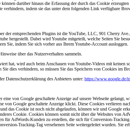
 können darüber hinaus die Erfassung der durch das Cookie erzeugten 
e verhindern, indem sie das unter dem folgenden Link verfügbare Brows
iber der entsprechenden Plugins ist die YouTube, LLC, 901 Cherry Av
be hergestellt. Dabei wird Youtube mitgeteilt, welche Seiten Sie bes
dern Sie, indem Sie sich vorher aus Ihrem Youtube-Account ausloggen.
e Hinweise über das Nutzerverhalten sammeln.
ert hat, wird auch beim Anschauen von Youtube-Videos mit keinen so
Sie dies verhindern, so müssen Sie das Speichern von Cookies im Bro
der Datenschutzerklärung des Anbieters unter:
https://www.google.de/int
r eine von Google geschaltete Anzeige auf unsere Webseite gelangt, 
e von Google geschaltete Anzeige klickt. Diese Cookies verlieren nach
 und das Cookie ist noch nicht abgelaufen, können wir und Google erke
 anderes Cookie. Cookies können somit nicht über die Websites von A
ken für AdWords-Kunden zu erstellen, die sich für Conversion-Trackin
onversion-Tracking-Tag versehenen Seite weitergeleitet wurden. Sie erh