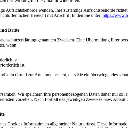
rzeit mit Wirkung für die Zukunft widerrufen.
dige Aufsichtsbehörde wenden. Ihre zuständige Aufsichtsbehörde richte
ichtöffentlichen Bereich) mit Anschrift finden Sie unter:
https://www.b
und Dritte
Datenschutzerklärung genannten Zwecken. Eine Übermittlung Ihrer per
ter, wenn:
erlich ist,
forderlich ist,
t und kein Grund zur Annahme besteht, dass Sie ein überwiegendes schu
samkeit. Wir speichern Ihre personenbezogenen Daten daher nur so lan
herfristen vorsehen. Nach Fortfall des jeweiligen Zweckes bzw. Ablauf
ite
ines Cookies Informationen allgemeiner Natur erfasst. Diese Informatio