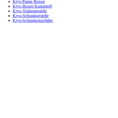
Kryo Pappe Boxen
Kryo Boxen Kunststoff
Kryo-Truhengestelle
Kryo-Schrankgestelle
Kryo-Schrankeinschübe