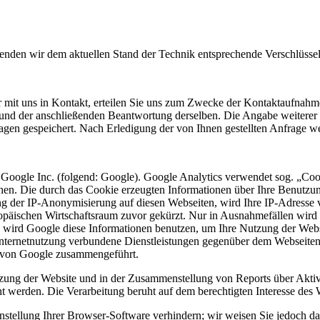
wenden wir dem aktuellen Stand der Technik entsprechende Verschlüss
r mit uns in Kontakt, erteilen Sie uns zum Zwecke der Kontaktaufnahme 
e und der anschließenden Beantwortung derselben. Die Angabe weitere
agen gespeichert. Nach Erledigung der von Ihnen gestellten Anfrage 
 Google Inc. (folgend: Google). Google Analytics verwendet sog. „Coo
hen. Die durch das Cookie erzeugten Informationen über Ihre Benutzu
ng der IP-Anonymisierung auf diesen Webseiten, wird Ihre IP-Adresse 
päischen Wirtschaftsraum zuvor gekürzt. Nur in Ausnahmefällen wird 
te wird Google diese Informationen benutzen, um Ihre Nutzung der Web
nternetnutzung verbundene Dienstleistungen gegenüber dem Webseiten
n von Google zusammengeführt.
zung der Website und in der Zusammenstellung von Reports über Aktiv
ht werden. Die Verarbeitung beruht auf dem berechtigten Interesse des 
tellung Ihrer Browser-Software verhindern; wir weisen Sie jedoch dara