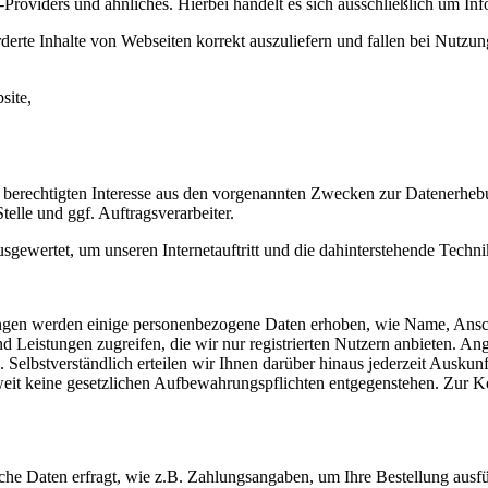
roviders und ähnliches. Hierbei handelt es sich ausschließlich um Inf
erte Inhalte von Webseiten korrekt auszuliefern und fallen bei Nutzu
site,
 berechtigten Interesse aus den vorgenannten Zwecken zur Datenerheb
elle und ggf. Auftragsverarbeiter.
sgewertet, um unseren Internetauftritt und die dahinterstehende Techni
istungen werden einige personenbezogene Daten erhoben, wie Name, A
und Leistungen zugreifen, die wir nur registrierten Nutzern anbieten. 
 Selbstverständlich erteilen wir Ihnen darüber hinaus jederzeit Ausku
oweit keine gesetzlichen Aufbewahrungspflichten entgegenstehen. Zur
che Daten erfragt, wie z.B. Zahlungsangaben, um Ihre Bestellung ausf