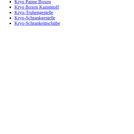
Kryo Pappe Boxen
Kryo Boxen Kunststoff
Kryo-Truhengestelle
Kryo-Schrankgestelle
Kryo-Schrankeinschübe