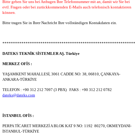
Bitte geben Sie uns bei Anfragen Ihre Telefonnummer mit an, damit wir Sie bei
evtl. Fragen oder bei zurückkommenden E-Mails auch telefonisch kontaktieren
können.
Bitte tragen Sie in Ihrer Nachricht Ihre vollständigen Kontakdaten ein.
**************************************************************
DATEKS TEKNİK SİSTEMLER AŞ. Türkiye
MERKEZ OFİS :
YAŞAMKENT MAHALLESİ, 3061 CADDE NO: 38, 06810, ÇANKAYA-
ANKARA-TÜRKİYE
TELEFON : +90 312 212 7097 (3 PBX) FAKS : +90 312 212 0782
dateks@dateks.com
İSTANBUL OFİS :
PERPA TİCARET MERKEZİ A BLOK KAT 9 NO: 1192 80270, OKMEYDANI-
İSTANBUL-TÜRKİYE