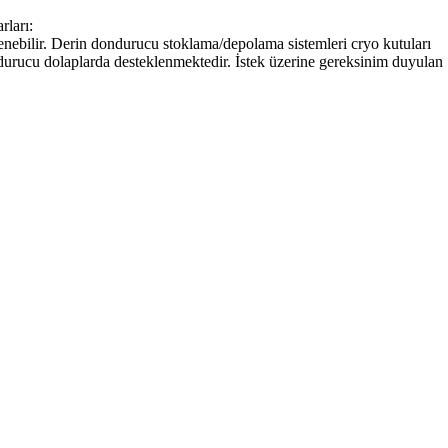
rları:
enebilir. Derin dondurucu stoklama/depolama sistemleri cryo kutuları
ndurucu dolaplarda desteklenmektedir. İstek üzerine gereksinim duyulan