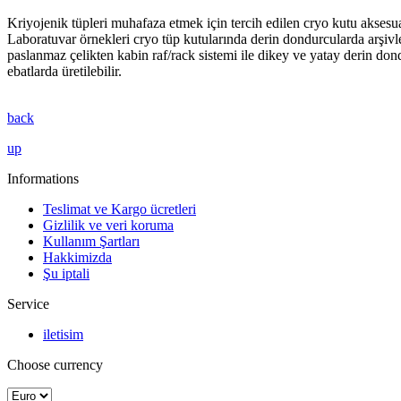
Kriyojenik tüpleri muhafaza etmek için tercih edilen cryo kutu aksesua
Laboratuvar örnekleri cryo tüp kutularında derin dondurcularda arşivl
paslanmaz çelikten kabin raf/rack sistemi ile dikey ve yatay derin do
ebatlarda üretilebilir.
back
up
Informations
Teslimat ve Kargo ücretleri
Gizlilik ve veri koruma
Kullanım Şartları
Hakkimizda
Şu iptali
Service
iletisim
Choose currency