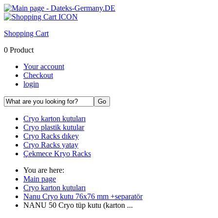
Shopping Cart
0 Product
Your account
Checkout
login
Cryo karton kutuları
Cryo plastik kutular
Cryo Racks dıkey
Cryo Racks yatay
Çekmece Kryo Racks
You are here:
Main page
Cryo karton kutuları
Nanu Cryo kutu 76x76 mm +separatör
NANU 50 Cryo tüp kutu (karton ...