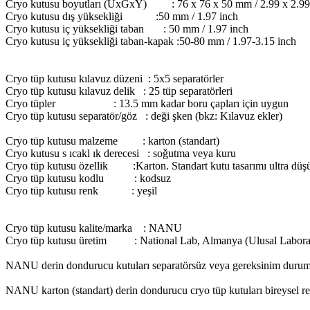
Cryo kutusu boyutları (UxGxY) : 76 x 76 x 50 mm / 2.99 x 2.99 
Cryo kutusu dış yüksekliği :50 mm / 1.97 inch
Cryo kutusu iç yüksekliği taban : 50 mm / 1.97 inch
Cryo kutusu iç yüksekliği taban-kapak :50-80 mm / 1.97-3.15 inch
Cryo tüp kutusu kılavuz düzeni : 5x5 separatörler
Cryo tüp kutusu kılavuz delik : 25 tüp separatörleri
Cryo tüpler : 13.5 mm kadar boru çapları için uygun
Cryo tüp kutusu separatör/göz : deği şken (bkz: Kılavuz ekler)
Cryo tüp kutusu malzeme : karton (standart)
Cryo kutusu s ıcakl ık derecesi : soǧutma veya kuru
Cryo tüp kutusu özellik :Karton. Standart kutu tasarımı ultra düşük 
Cryo tüp kutusu kodlu : kodsuz
Cryo tüp kutusu renk : yeşil
Cryo tüp kutusu kalite/marka : NANU
Cryo tüp kutusu üretim : National Lab, Almanya (Ulusal Laboratu
NANU derin dondurucu kutuları separatörsüz veya gereksinim durumund
NANU karton (standart) derin dondurucu cryo tüp kutuları bireysel renk